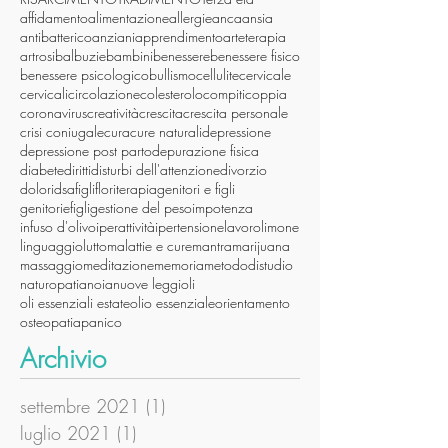
affidamento
alimentazione
allergie
anca
ansia
antibatterico
anziani
apprendimento
arteterapia
artrosi
balbuzie
bambini
benessere
benessere fisico
benessere psicologico
bullismo
cellulite
cervicale
cervicali
circolazione
colesterolo
compiti
coppia
coronavirus
creatività
crescita
crescita personale
crisi coniugale
cura
cure naturali
depressione
depressione post parto
depurazione fisica
diabete
diritti
disturbi dell'attenzione
divorzio
dolori
dsa
figli
floriterapia
genitori e figli
genitoriefigli
gestione del peso
impotenza
infuso d'olivo
iperattività
ipertensione
lavoro
limone
linguaggio
lutto
malattie e cure
mantra
marijuana
massaggio
meditazione
memoria
metododistudio
naturopatia
noia
nuove leggi
oli
oli essenziali estate
olio essenziale
orientamento
osteopatia
panico
Archivio
settembre 2021
(1)
1 post
luglio 2021
(1)
1 post