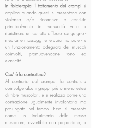
In fisioterapia il trattamento dei crampi
 si 
applica quando questi si presentano con 
violenza e/o ricorrenza e consiste 
principalmente in manualità volte a 
ripristinare un corretto afflusso sanguigno - 
mediante massaggi e terapia manuale - e 
un funzionamento adeguato dei muscoli 
coinvolti, promuovendone tono ed 
elasticità.
Cos’ è la contrattura?
Al contrario del crampo, la contrattura 
coinvolge alcuni gruppi più o meno estesi 
di fibre muscolari, e si realizza come una 
contrazione ugualmente involontaria ma 
prolungata nel tempo. Essa si presenta 
come un indurimento della massa 
muscolare, avvertibile alla palpazione, a 