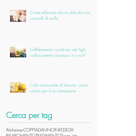
Come alleviare alcuni disturbi con i
cannelli di zolfo
L'affidamento condiviso dei figli:
collocamento paritario sì o no?
L'olio essenziale di limone: come
usarlo per il tuo benessere
Cerca per tag
Alzheimer
COPPIA
DANNO
INFEDELTA'
RISARCIMENTO
TRADIMENTO
Terza età