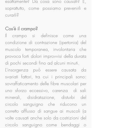
esattamente? Da cosa sono causati? E, 
soprattutto, come possiamo prevenirli e 
curarli?
Cos’è il crampo?
Il crampo si definisce come una 
condizione di contrazione (ipertonia) del 
muscolo temporanea, involontaria che 
provoca forti dolori improvvisi della durata 
di pochi secondi fino ad alcuni minuti.
L’insorgenza può essere causata da 
svariati fattori, tra cui i principali sono: 
sovraffaticamento delle fibre muscolari per 
uno sforzo eccessivo, carenza  di sali 
minerali, disidratazione, disturbi del 
circolo sanguigno che riducono un 
corretto afflusso di sangue ai muscoli (a 
volte causati anche solo da costrizioni del 
circolo sanguigno come bendaggi o 