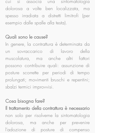
cui si associa una sintomatologia 
dolorosa a volte ben localizzata, ma 
spesso irradiata a distretti limitrofi (per 
esempio dalle spalle alla testa).
Quali sono le cause?
In genere, la contrattura è determinata da 
un sovraccarico di lavoro della 
muscolatura, ma anche altri fattori 
possono contribuire quali: assunzione di 
posture scorrette per periodi di tempo 
prolungati; movimenti bruschi e repentini; 
sbalzi termici improvvisi.
Cosa bisogna fare?
Il trattamento della contrattura è necessario
non solo per risolverne la sintomatologia 
dolorosa, ma anche per prevenire 
l’adozione di posture di compenso 