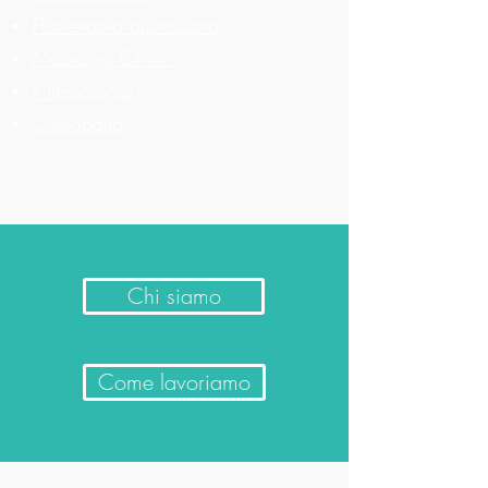
Floriterapia australiana
Massaggi Olistici
Riflessologia
Osteopatia
Chi siamo
Come lavoriamo