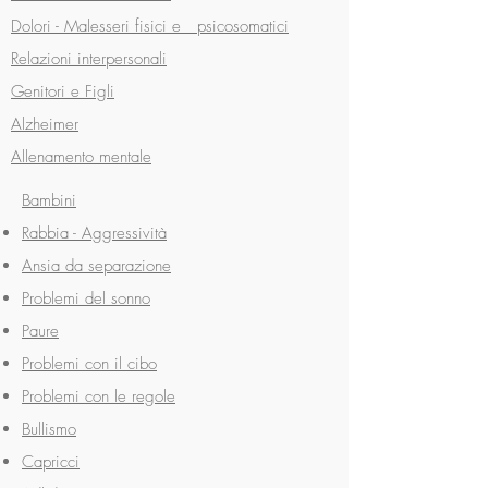
Dolori - Malesseri fisici e psicosomatici
Relazioni interpersonali
Genitori e Figli
Alzheimer
Allenamento mentale
Bambini
Rabbia - Aggressività
Ansia da separazione
Problemi del sonno
Paure
Problemi con il cibo
Problemi con le regole
Bullismo
Capricci