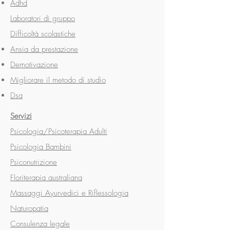
Adhd
Laboratori di gruppo
Difficoltà scolastiche
Ansia da prestazione
Demotivazione
Migliorare il metodo di studio
Dsa
Servizi
Psicologia/Psicoterapia Adulti
Psicologia Bambini
Psiconutrizione
Floriterapia australiana
Massaggi Ayurvedici e Riflessologia
Naturopatia
Consulenza legale