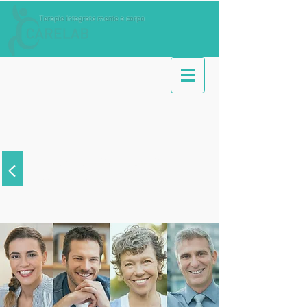
Fame nervosa
-
emotiva
<
Aree di intervento
>
Adulti