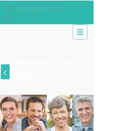
Depressione post-
<
partum
Aree di intervento
>
Adulti