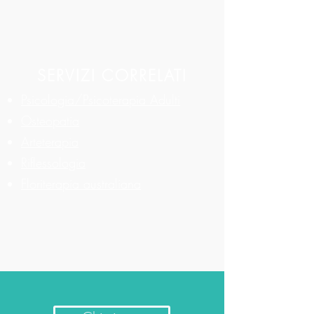
SERVIZI CORRELATI
Psicologia/Psicoterapia Adulti
Osteopatia
Arteterapia
Riflessologia
Floriterapia australiana