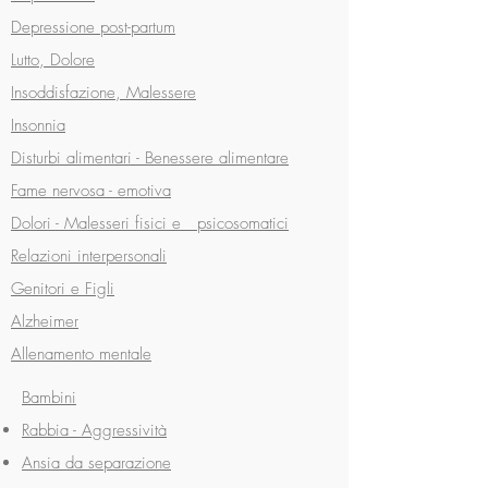
Depressione post-partum
Lutto, Dolore
Insoddisfazione, Malessere
Insonnia
Disturbi alimentari -
Benessere alimentare
Fame nervosa - emotiva
Dolori - Malesseri fisici e psicosomatici
Relazioni interpersonali
Genitori e Figli
Alzheimer
Allenamento mentale
Bambini
Rabbia - Aggressività
Ansia da separazione