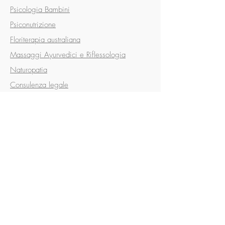
Psicologia Bambini
Psiconutrizione
Floriterapia australiana
Massaggi Ayurvedici e Riflessologia
Naturopatia
Consulenza legale
Servizi online
Consulenze e Terapie Online
S.O.F.I.A.
Mindfulness
Psiconutrizione
Corsi
Test
DOVE SIAMO