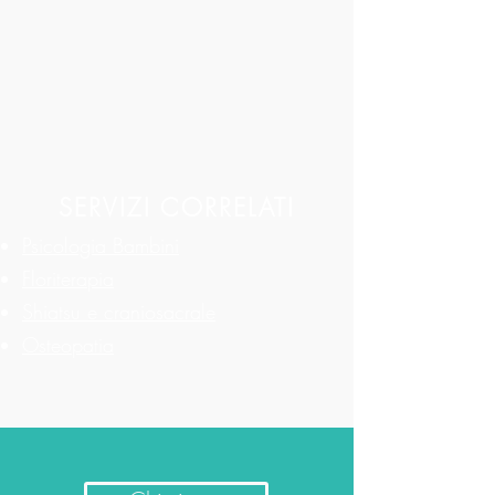
SERVIZI CORRELATI
Psicologia Bambini
Floriterapia
Shiatsu e craniosacrale
Osteopatia