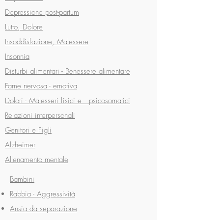
Depressione post-partum
Lutto, Dolore
Insoddisfazione, Malessere
Insonnia
Disturbi alimentari -
Benessere alimentare
Fame nervosa - emotiva
Dolori - Malesseri fisici e psicosomatici
Relazioni interpersonali
Genitori e Figli
Alzheimer
Allenamento mentale
Bambini
Rabbia - Aggressività
Ansia da separazione