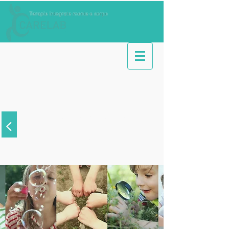
Disturbo da deficit di attenzione
<
e iperattività
Aree di intervento
>
Bambini