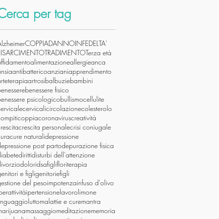
Cerca per tag
Alzheimer
COPPIA
DANNO
INFEDELTA'
RISARCIMENTO
TRADIMENTO
Terza età
affidamento
alimentazione
allergie
anca
ansia
antibatterico
anziani
apprendimento
rteterapia
artrosi
balbuzie
bambini
benessere
benessere fisico
benessere psicologico
bullismo
cellulite
ervicale
cervicali
circolazione
colesterolo
ompiti
coppia
coronavirus
creatività
rescita
crescita personale
crisi coniugale
cura
cure naturali
depressione
epressione post parto
depurazione fisica
diabete
diritti
disturbi dell'attenzione
ivorzio
dolori
dsa
figli
floriterapia
enitori e figli
genitoriefigli
estione del peso
impotenza
infuso d'olivo
perattività
ipertensione
lavoro
limone
linguaggio
lutto
malattie e cure
mantra
marijuana
massaggio
meditazione
memoria