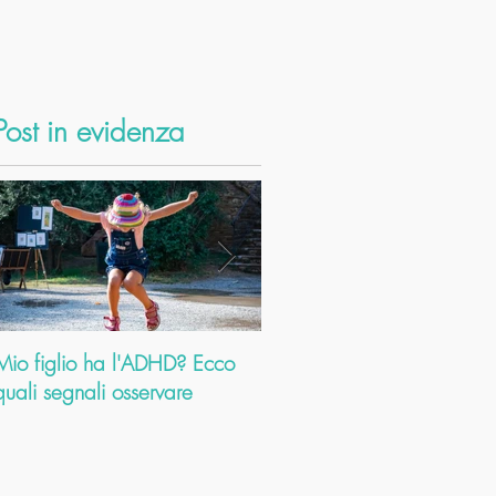
Post in evidenza
Mio figlio ha l'ADHD? Ecco
Dolori cervicali: come
quali segnali osservare
l’Ayurveda ti aiuta a risolve
problema. E a farti scoprir
altri mille b