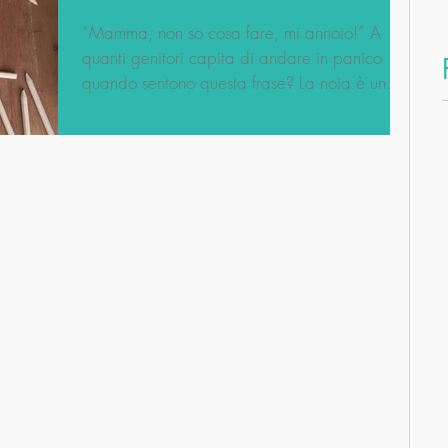
“Mamma, non so cosa fare, mi annoio!” A
quanti genitori capita di andare in panico
quando sentono questa frase? La noia è un
brutto...