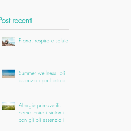
Post recenti
Prana, respiro e salute
Summer wellness: oli
essenziali per l'estate
Allergie primaverili:
come lenire i sintomi
con gli oli essenziali