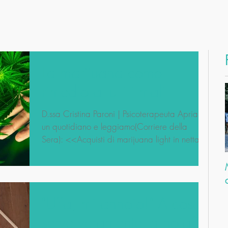
La marijuana come
rimedio a tutti i mali
D.ssa Cristina Paroni | Psicoterapeuta Apriamo
un quotidiano e leggiamo(Corriere della
Sera): <<Acquisti di marijuana light in netta...
"Uffa, mi annoio!" A cosa
serve veramente la noia?