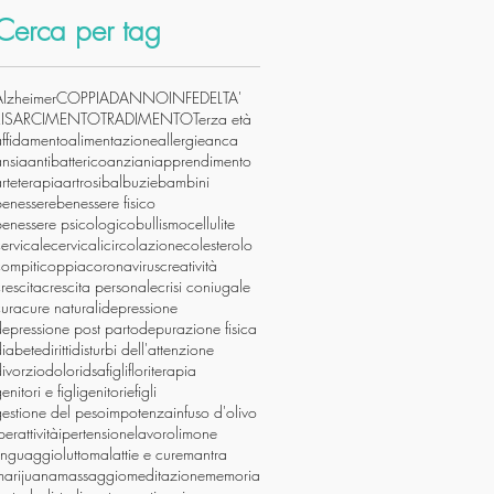
Cerca per tag
Alzheimer
COPPIA
DANNO
INFEDELTA'
RISARCIMENTO
TRADIMENTO
Terza età
affidamento
alimentazione
allergie
anca
ansia
antibatterico
anziani
apprendimento
rteterapia
artrosi
balbuzie
bambini
benessere
benessere fisico
benessere psicologico
bullismo
cellulite
ervicale
cervicali
circolazione
colesterolo
ompiti
coppia
coronavirus
creatività
rescita
crescita personale
crisi coniugale
cura
cure naturali
depressione
epressione post parto
depurazione fisica
diabete
diritti
disturbi dell'attenzione
ivorzio
dolori
dsa
figli
floriterapia
enitori e figli
genitoriefigli
estione del peso
impotenza
infuso d'olivo
perattività
ipertensione
lavoro
limone
linguaggio
lutto
malattie e cure
mantra
marijuana
massaggio
meditazione
memoria