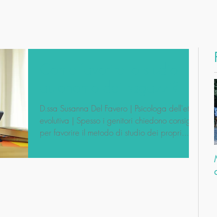
Come favorire lo studio
autonomo dei ragazzi?
D.ssa Susanna Del Favero | Psicologa dell'età
evolutiva | Spesso i genitori chiedono consigli
per favorire il metodo di studio dei propri...