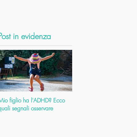
Post in evidenza
Mio figlio ha l'ADHD? Ecco
Dolori cervicali: come
quali segnali osservare
l’Ayurveda ti aiuta a risolve
problema. E a farti scoprir
altri mille b