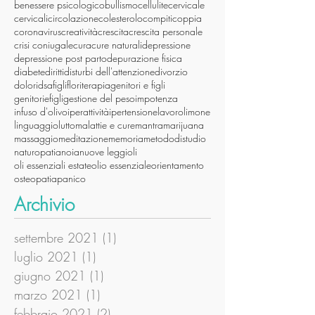
benessere psicologico
bullismo
cellulite
cervicale
cervicali
circolazione
colesterolo
compiti
coppia
coronavirus
creatività
crescita
crescita personale
crisi coniugale
cura
cure naturali
depressione
depressione post parto
depurazione fisica
diabete
diritti
disturbi dell'attenzione
divorzio
dolori
dsa
figli
floriterapia
genitori e figli
genitoriefigli
gestione del peso
impotenza
infuso d'olivo
iperattività
ipertensione
lavoro
limone
linguaggio
lutto
malattie e cure
mantra
marijuana
massaggio
meditazione
memoria
metododistudio
naturopatia
noia
nuove leggi
oli
oli essenziali estate
olio essenziale
orientamento
osteopatia
panico
Archivio
settembre 2021
(1)
1 post
luglio 2021
(1)
1 post
giugno 2021
(1)
1 post
marzo 2021
(1)
1 post
febbraio 2021
(2)
2 post