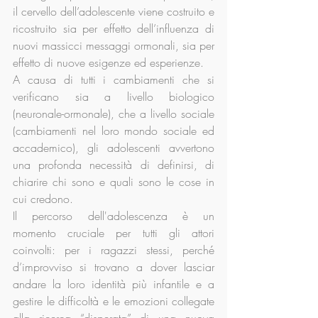
il cervello dell’adolescente viene costruito e 
ricostruito sia per effetto dell’influenza di 
nuovi massicci messaggi ormonali, sia per 
effetto di nuove esigenze ed esperienze. 
A causa di tutti i cambiamenti che si 
verificano sia a livello biologico 
(neuronale-ormonale), che a livello sociale 
(cambiamenti nel loro mondo sociale ed 
accademico), gli adolescenti avvertono 
una profonda necessità di definirsi, di 
chiarire chi sono e quali sono le cose in 
cui credono. 
Il percorso dell'adolescenza è un 
momento cruciale per tutti gli attori 
coinvolti: per i ragazzi stessi, perché 
d’improvviso si trovano a dover lasciar 
andare la loro identità più infantile e a 
gestire le difficoltà e le emozioni collegate 