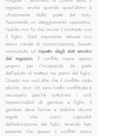
mitigare i sentimenti di collera verso il 
ragazzo, anche quando quest’ultimo è 
chiaramente dalla parte del torto. 
Assumendo un atteggiamento oppositivo, 
l’adulto non fa che acuire il contrasto con 
il figlio. Sarà importante attivare uno 
stesso canale di comunicazione, basato 
innanzitutto sul 
rispetto degli stati emotivi 
del ragazzo
. Il conflitto nasce spesso 
proprio per l’incapacità da parte 
dell’adulto di mettersi nei panni del figlio. 
Questo non vuol dire che il conflitto vada 
abolito, anzi. Un sano livello conflittuale è 
necessario perché sottolinea i ruoli 
imprescindibili di genitore e figlio. Il 
genitore deve fornire e stabilire alcune 
regole che siano capisaldi 
dell’educazione del figlio, tenendo ben 
presente che spesso il conflitto nasce 