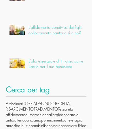
L'affidamento condiviso dei figli:
collocamento paritario sì o no?
L'olio essenziale di limone: come
usarlo per il tuo benessere
Cerca per tag
Alzheimer
COPPIA
DANNO
INFEDELTA'
RISARCIMENTO
TRADIMENTO
Terza età
affidamento
alimentazione
allergie
anca
ansia
antibatterico
anziani
apprendimento
arteterapia
artrosi
balbuzie
bambini
benessere
benessere fisico