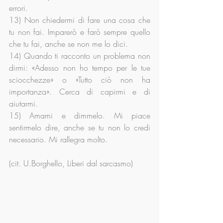
errori.
13) Non chiedermi di fare una cosa che 
tu non fai. Imparerò e farò sempre quello 
che tu fai, anche se non me lo dici.
14) Quando ti racconto un problema non 
dirmi: «Adesso non ho tempo per le tue 
sciocchezze» o «Tutto ciò non ha 
importanza». Cerca di capirmi e di 
aiutarmi.
15) Amami e dimmelo. Mi piace 
sentirmelo dire, anche se tu non lo credi 
necessario. Mi rallegra molto.
(cit. U.Borghello, Liberi dal sarcasmo)