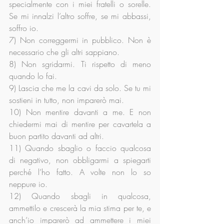
specialmente con i miei fratelli o sorelle. 
Se mi innalzi l’altro soffre, se mi abbassi, 
soffro io.
7) Non correggermi in pubblico. Non è 
necessario che gli altri sappiano.
8) Non sgridarmi. Ti rispetto di meno 
quando lo fai.
9) Lascia che me la cavi da solo. Se tu mi 
sostieni in tutto, non imparerò mai.
10) Non mentire davanti a me. E non 
chiedermi mai di mentire per cavartela a 
buon partito davanti ad altri.
11) Quando sbaglio o faccio qualcosa 
di negativo, non obbligarmi a spiegarti 
perché l’ho fatto. A volte non lo so 
neppure io.
12) Quando sbagli in qualcosa, 
ammettilo e crescerà la mia stima per te, e 
anch’io imparerò ad ammettere i miei 