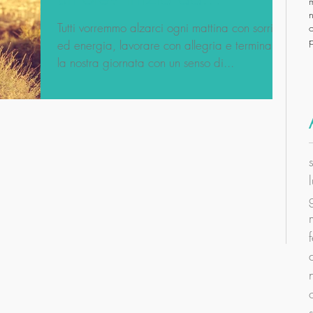
Tutti vorremmo alzarci ogni mattina con sorriso
o
ed energia, lavorare con allegria e terminare
la nostra giornata con un senso di...