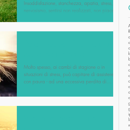
benessere
Insoddisfazione, stanchezza, apatia, stress,
nervosismo, sentirsi non realizzati, non piacersi,
non sentirsi bene con se stessi, sono...
Perdi i capelli? Un aiuto
a
dalla naturopatia
c
Molto spesso, ai cambi di stagione o in
c
situazioni di stress, può capitare di assistere -
c
con paura - ad una eccessiva perdita di
d
capelli...
d
g
g
i
Vuoi migliorare il tuo
umore? Inizia da...