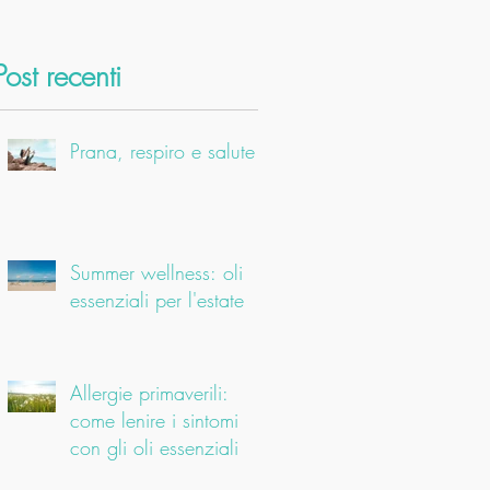
Post recenti
Prana, respiro e salute
Summer wellness: oli
essenziali per l'estate
Allergie primaverili:
come lenire i sintomi
con gli oli essenziali