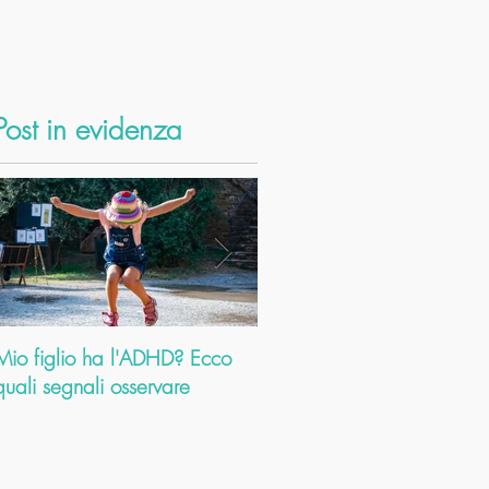
Post in evidenza
Mio figlio ha l'ADHD? Ecco
Dolori cervicali: come
quali segnali osservare
l’Ayurveda ti aiuta a risolve
problema. E a farti scoprir
altri mille b