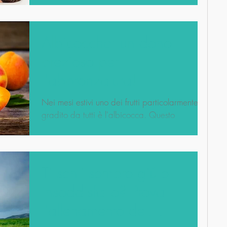
Albicocche: un dono
prezioso per
l'abbronzatura!
Nei mesi estivi uno dei frutti particolarmente
gradito da tutti è l'albicocca. Questo
preziosissimo frutto, oltre ad avere un basso...
Ti senti sempre giú e
insoddisfatto? Prova
l'allenamento del