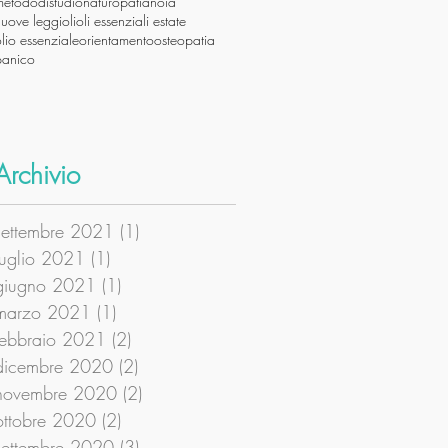
metododistudio
naturopatia
noia
nuove leggi
oli
oli essenziali estate
lio essenziale
orientamento
osteopatia
panico
Archivio
settembre 2021
(1)
1 post
luglio 2021
(1)
1 post
giugno 2021
(1)
1 post
marzo 2021
(1)
1 post
febbraio 2021
(2)
2 post
dicembre 2020
(2)
2 post
novembre 2020
(2)
2 post
ottobre 2020
(2)
2 post
settembre 2020
(3)
3 post