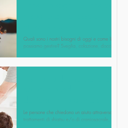
I nostri bisogni e il nostro
bisogno di benessere:
nuove soluzioni
Quali sono i nostri bisogni di oggi e come li
possiamo gestire? Sveglia, colazione, doccia,
portare i figli a scuola, leggere le mail...
Il sintomo di una parte del
corpo dipende
dall'equilibrio globale
Le persone che chiedono un aiuto attraverso i
trattamenti di shiatsu e/o di craniosacrale, in
genere manifestano sintomi locali: mal di...