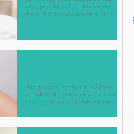
articoli precedenti vi ho parlato di energia; di
chakra; di oli essenziali associati a questi...
Il Taping: il tessuto che
guarisce
Il taping: cos’è? Il termine TAPING deriva
dall’inglese TAPE, ovvero benda. Il concetto di
bendaggio del corpo ha subito una grande...