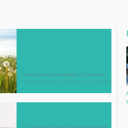
Allergie primaverili: come
lenire i sintomi con gli oli
essenziali
Maria Renata Scarabottolo | Operatrice
Ayurveda Siamo in primavera e, come ogni
anno, alcune persone iniziano ad avvertire i
sintomi di...
I bija Mantra
Op. Ayurveda Renata Scarabottolo Negli