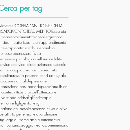
Cerca per tag
Alzheimer
COPPIA
DANNO
INFEDELTA'
RISARCIMENTO
TRADIMENTO
Terza età
affidamento
alimentazione
allergie
anca
ansia
antibatterico
anziani
apprendimento
rteterapia
artrosi
balbuzie
bambini
benessere
benessere fisico
benessere psicologico
bullismo
cellulite
ervicale
cervicali
circolazione
colesterolo
ompiti
coppia
coronavirus
creatività
rescita
crescita personale
crisi coniugale
cura
cure naturali
depressione
epressione post parto
depurazione fisica
diabete
diritti
disturbi dell'attenzione
ivorzio
dolori
dsa
figli
floriterapia
enitori e figli
genitoriefigli
estione del peso
impotenza
infuso d'olivo
perattività
ipertensione
lavoro
limone
linguaggio
lutto
malattie e cure
mantra
marijuana
massaggio
meditazione
memoria