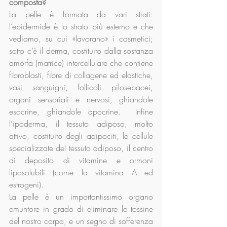
composta?
La pelle è formata da vari strati: 
l’epidermide è lo strato più esterno e che 
vediamo, su cui «lavorano» i cosmetici; 
sotto c’è il derma, costituito dalla sostanza 
amorfa (matrice) intercellulare che contiene 
fibroblasti, fibre di collagene ed elastiche, 
vasi sanguigni, follicoli pilosebacei, 
organi sensoriali e nervosi, ghiandole 
esocrine, ghiandole apocrine.  Infine 
l’ipoderma, il tessuto adiposo, molto 
attivo, costituito degli adipociti, le cellule 
specializzate del tessuto adiposo, il centro 
di deposito di vitamine e ormoni 
liposolubili (come la vitamina A ed 
estrogeni).
La pelle è un importantissimo organo 
emuntore in grado di eliminare le tossine 
del nostro corpo, e un segno di sofferenza 