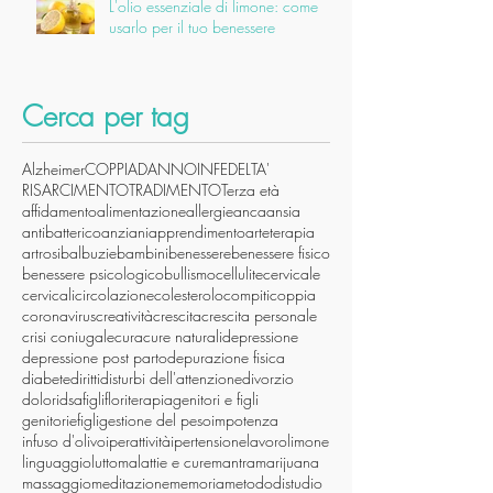
L'olio essenziale di limone: come
usarlo per il tuo benessere
Cerca per tag
Alzheimer
COPPIA
DANNO
INFEDELTA'
RISARCIMENTO
TRADIMENTO
Terza età
affidamento
alimentazione
allergie
anca
ansia
antibatterico
anziani
apprendimento
arteterapia
artrosi
balbuzie
bambini
benessere
benessere fisico
benessere psicologico
bullismo
cellulite
cervicale
cervicali
circolazione
colesterolo
compiti
coppia
coronavirus
creatività
crescita
crescita personale
crisi coniugale
cura
cure naturali
depressione
depressione post parto
depurazione fisica
diabete
diritti
disturbi dell'attenzione
divorzio
dolori
dsa
figli
floriterapia
genitori e figli
genitoriefigli
gestione del peso
impotenza
infuso d'olivo
iperattività
ipertensione
lavoro
limone
linguaggio
lutto
malattie e cure
mantra
marijuana
massaggio
meditazione
memoria
metododistudio