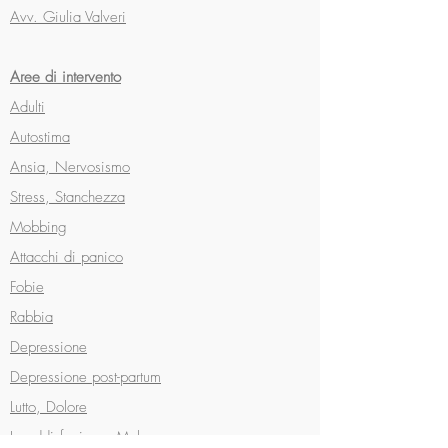
Avv. Giulia Valveri
Aree di intervento
Adulti
Autostima
Ansia, Nervosismo
Stress, Stanchezza
Mobbing
Attacchi di panico
Fobie
Rabbia
Depressione
Depressione post-partum
Lutto, Dolore
Insoddisfazione, Malessere