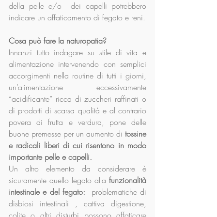
della pelle e/o  dei capelli potrebbero  
indicare un affaticamento di fegato e reni.
Cosa può fare la naturopatia?
Innanzi tutto indagare su stile di vita e 
alimentazione intervenendo con semplici 
accorgimenti nella routine di tutti i giorni, 
un’alimentazione eccessivamente 
“acidificante” ricca di zuccheri raffinati o 
di prodotti di scarsa qualità e al contrario 
povera di frutta e verdura, pone delle 
buone premesse per un aumento di 
tossine 
e radicali liberi di cui risentono in modo 
importante pelle e capelli.
Un altro elemento da considerare è 
sicuramente quello legato alla 
funzionalità 
intestinale e del fegato: 
 problematiche di 
disbiosi intestinali , cattiva digestione, 
colite o altri disturbi possono affaticare 