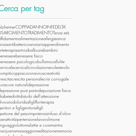
Cerca per tag
Alzheimer
COPPIA
DANNO
INFEDELTA'
RISARCIMENTO
TRADIMENTO
Terza età
affidamento
alimentazione
allergie
anca
ansia
antibatterico
anziani
apprendimento
rteterapia
artrosi
balbuzie
bambini
benessere
benessere fisico
benessere psicologico
bullismo
cellulite
ervicale
cervicali
circolazione
colesterolo
ompiti
coppia
coronavirus
creatività
rescita
crescita personale
crisi coniugale
cura
cure naturali
depressione
epressione post parto
depurazione fisica
diabete
diritti
disturbi dell'attenzione
ivorzio
dolori
dsa
figli
floriterapia
enitori e figli
genitoriefigli
estione del peso
impotenza
infuso d'olivo
perattività
ipertensione
lavoro
limone
linguaggio
lutto
malattie e cure
mantra
marijuana
massaggio
meditazione
memoria