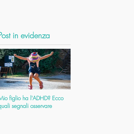
Post in evidenza
Mio figlio ha l'ADHD? Ecco
Dolori cervicali: come
quali segnali osservare
l’Ayurveda ti aiuta a risolve
problema. E a farti scoprir
altri mille b