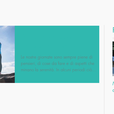
Aiutati con la Mindfulness
per vivere meglio
Le nostre giornate sono sempre piene di
pensieri, di cose da fare e di aspetti che
minano la serenità. In alcuni periodi ciò
potrebbe...