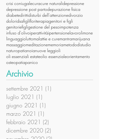
crisi coniugale
cura
cure naturali
depressione
depressione post parto
depurazione fisica
diabete
diritti
disturbi dell'attenzione
divorzio
dolori
dsa
figli
floriterapia
genitori e figli
genitoriefigli
gestione del peso
impotenza
infuso d'olivo
iperattività
ipertensione
lavoro
limone
linguaggio
lutto
malattie e cure
mantra
marijuana
massaggio
meditazione
memoria
metododistudio
naturopatia
noia
nuove leggi
oli
oli essenziali estate
olio essenziale
orientamento
osteopatia
panico
Archivio
settembre 2021
(1)
1 post
luglio 2021
(1)
1 post
giugno 2021
(1)
1 post
marzo 2021
(1)
1 post
febbraio 2021
(2)
2 post
dicembre 2020
(2)
2 post
novembre 2020
(2)
2 post