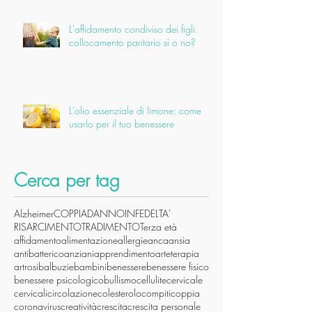
L'affidamento condiviso dei figli:
collocamento paritario sì o no?
L'olio essenziale di limone: come
usarlo per il tuo benessere
Cerca per tag
Alzheimer
COPPIA
DANNO
INFEDELTA'
RISARCIMENTO
TRADIMENTO
Terza età
affidamento
alimentazione
allergie
anca
ansia
antibatterico
anziani
apprendimento
arteterapia
artrosi
balbuzie
bambini
benessere
benessere fisico
benessere psicologico
bullismo
cellulite
cervicale
cervicali
circolazione
colesterolo
compiti
coppia
coronavirus
creatività
crescita
crescita personale