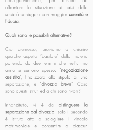
conseguentemente, per riuscire ad 
affrontare la situazione di crisi della 
società coniugale con maggior 
serenità e 
fiducia
.
Quali sono le possibili alternative?
Ciò premesso, proviamo a chiarire 
qualche aspetto “basilare” della materia 
partendo da due termini che nell’ultimo 
anno si sentono spesso: “
negoziazione 
assistita
”, finalizzata alla stipula di una 
separazione, e “
divorzio breve
”. Cosa 
sono questi istituti ed a chi sono rivolti?
Innanzitutto, vi è da 
distinguere la 
separazione dal divorzio
: solo il secondo 
è istituto atto a sciogliere il vincolo 
matrimoniale e consentire a ciascun 