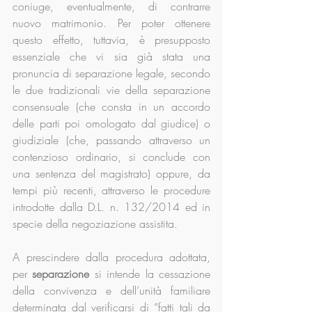
coniuge, eventualmente, di contrarre 
nuovo matrimonio. Per poter ottenere 
questo effetto, tuttavia, è presupposto 
essenziale che vi sia già stata una 
pronuncia di separazione legale, secondo 
le due tradizionali vie della separazione 
consensuale (che consta in un accordo 
delle parti poi omologato dal giudice) o 
giudiziale (che, passando attraverso un 
contenzioso ordinario, si conclude con 
una sentenza del magistrato) oppure, da 
tempi più recenti, attraverso le procedure 
introdotte dalla D.L. n. 132/2014 ed in 
specie della negoziazione assistita.
A prescindere dalla procedura adottata, 
per 
separazione
 si intende la cessazione 
della convivenza e dell’unità familiare 
determinata dal verificarsi di “fatti tali da 