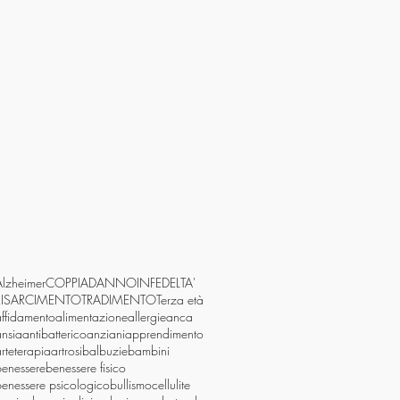
Alzheimer
COPPIA
DANNO
INFEDELTA'
RISARCIMENTO
TRADIMENTO
Terza età
affidamento
alimentazione
allergie
anca
ansia
antibatterico
anziani
apprendimento
rteterapia
artrosi
balbuzie
bambini
benessere
benessere fisico
benessere psicologico
bullismo
cellulite