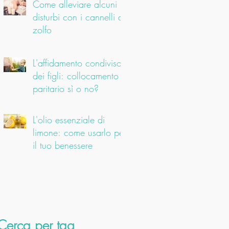
Come alleviare alcuni
disturbi con i cannelli di
zolfo
L'affidamento condiviso
dei figli: collocamento
paritario sì o no?
L'olio essenziale di
limone: come usarlo per
il tuo benessere
Cerca per tag