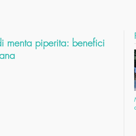
di menta piperita: benefici
iana