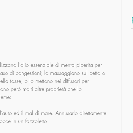
izzano l’olio essenziale di menta piperita per 
n caso di congestioni; lo massaggiano sul petto o 
lla tosse, o lo mettono nei diffusori per 
sono però molti altre proprietà che lo 
sieme:
d’auto ed il mal di mare. Annusarlo direttamente 
occe in un fazzoletto