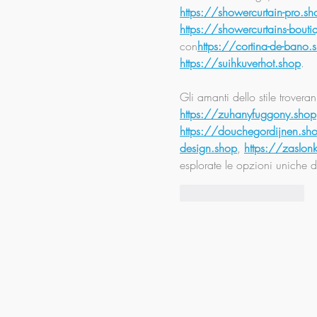
https://showercurtain-pro.sh
https://showercurtains-bouti
con
https://cortina-de-bano.
https://suihkuverhot.shop
.
Gli amanti dello stile trover
https://zuhanyfuggony.shop
https://douchegordijnen.sh
design.shop
, 
https://zaslon
esplorate le opzioni uniche d
Mi piace
Rispondi