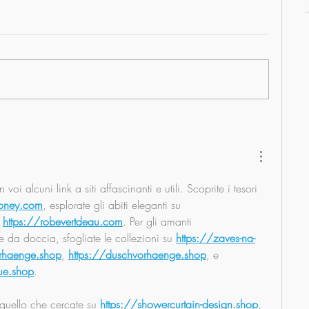
voi alcuni link a siti affascinanti e utili. Scoprite i tesori 
money.com
, esplorate gli abiti eleganti su 
 
https://robevertdeau.com
. Per gli amanti 
e da doccia, sfogliate le collezioni su 
https://zaves-na-
rhaenge.shop
, 
https://duschvorhaenge.shop
, e 
que.shop
.
 quello che cercate su 
https://showercurtain-design.shop
, 