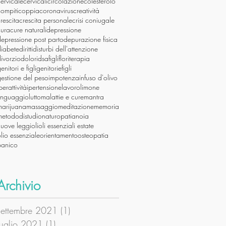
ervicale
cervicali
circolazione
colesterolo
ompiti
coppia
coronavirus
creatività
rescita
crescita personale
crisi coniugale
cura
cure naturali
depressione
epressione post parto
depurazione fisica
diabete
diritti
disturbi dell'attenzione
ivorzio
dolori
dsa
figli
floriterapia
enitori e figli
genitoriefigli
estione del peso
impotenza
infuso d'olivo
perattività
ipertensione
lavoro
limone
linguaggio
lutto
malattie e cure
mantra
marijuana
massaggio
meditazione
memoria
metododistudio
naturopatia
noia
nuove leggi
oli
oli essenziali estate
lio essenziale
orientamento
osteopatia
panico
Archivio
settembre 2021
(1)
1 post
luglio 2021
(1)
1 post