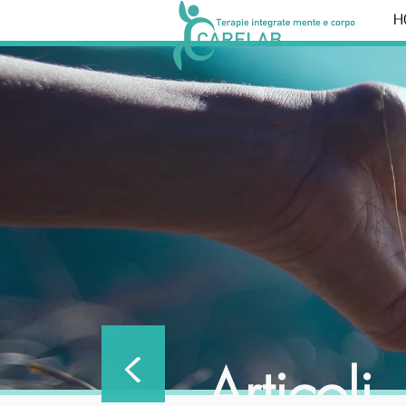
H
<
Articoli