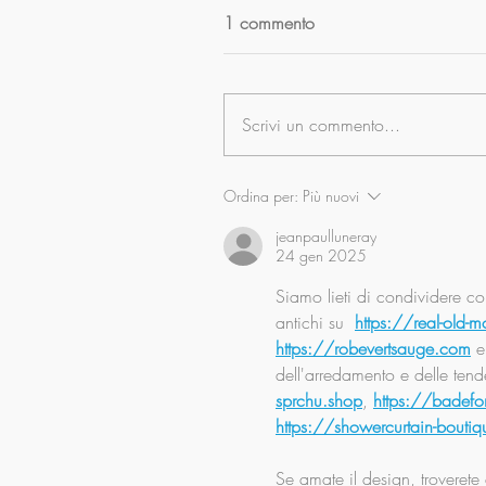
1 commento
Scrivi un commento...
Ordina per:
Più nuovi
jeanpaulluneray
24 gen 2025
Siamo lieti di condividere con 
antichi su  
https://real-old-
https://robevertsauge.com
 e
dell'arredamento e delle tend
sprchu.shop
, 
https://badefo
https://showercurtain-bouti
Se amate il design, troverete