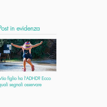
Post in evidenza
Mio figlio ha l'ADHD? Ecco
Dolori cervicali: come
quali segnali osservare
l’Ayurveda ti aiuta a risolve
problema. E a farti scoprir
altri mille b