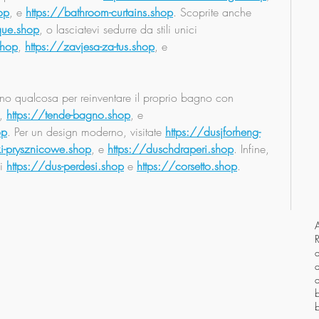
op
, e 
https://bathroom-curtains.shop
. Scoprite anche 
que.shop
, o lasciatevi sedurre da stili unici 
shop
, 
https://zavjesa-za-tus.shop
, e 
anno qualcosa per reinventare il proprio bagno con 
, 
https://tende-bagno.shop
, e 
op
. Per un design moderno, visitate 
https://dusjforheng-
ki-prysznicowe.shop
, e 
https://duschdraperi.shop
. Infine, 
i 
https://dus-perdesi.shop
 e 
https://corsetto.shop
.
a