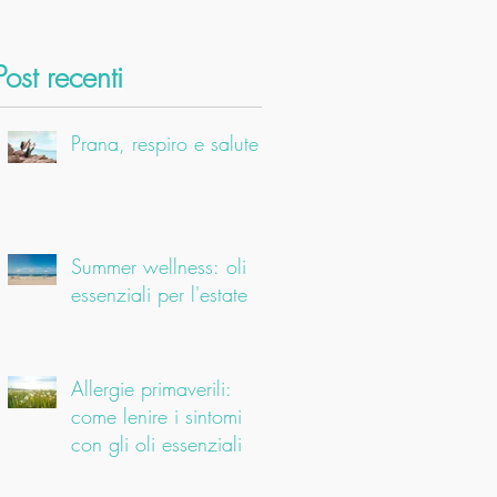
Post recenti
Prana, respiro e salute
Summer wellness: oli
essenziali per l'estate
Allergie primaverili:
come lenire i sintomi
con gli oli essenziali