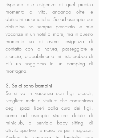
risponda alle esigenze di quel preciso 
momento di vita, andando oltre le 
abitudini automatiche. Se ad esempio per 
abitudine ho sempre prenotato le mie 
vacanze in un hotel al mare, ma in questo 
momento so di avere l'esigenza di 
contatto con la natura, passeggiate e 
silenzio, probabilmente mi ristorerebbe di 
più un soggiorno in un camping di 
montagna.
3. Se ci sono bambini
Se si va in vacanza con figli piccoli, 
scegliere mete e strutture che consentano 
degli spazi liberi dalla cura dei figli, 
come ad esempio strutture dotate di 
miniclub, di servizio baby sitting, di 
attività sportive  e ricreative per i ragazzi. 
Andare in vacanza in famiglia non 