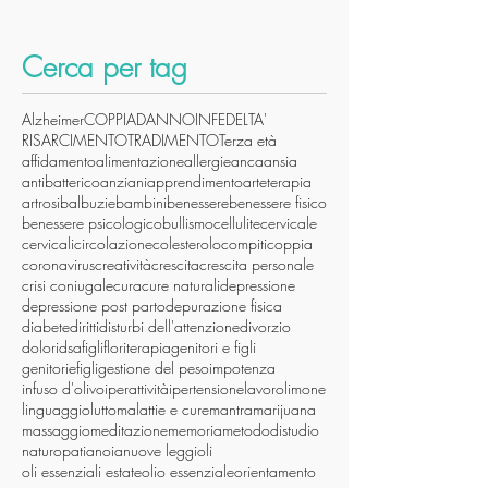
Cerca per tag
Alzheimer
COPPIA
DANNO
INFEDELTA'
RISARCIMENTO
TRADIMENTO
Terza età
affidamento
alimentazione
allergie
anca
ansia
antibatterico
anziani
apprendimento
arteterapia
artrosi
balbuzie
bambini
benessere
benessere fisico
benessere psicologico
bullismo
cellulite
cervicale
cervicali
circolazione
colesterolo
compiti
coppia
coronavirus
creatività
crescita
crescita personale
crisi coniugale
cura
cure naturali
depressione
depressione post parto
depurazione fisica
diabete
diritti
disturbi dell'attenzione
divorzio
dolori
dsa
figli
floriterapia
genitori e figli
genitoriefigli
gestione del peso
impotenza
infuso d'olivo
iperattività
ipertensione
lavoro
limone
linguaggio
lutto
malattie e cure
mantra
marijuana
massaggio
meditazione
memoria
metododistudio
naturopatia
noia
nuove leggi
oli
oli essenziali estate
olio essenziale
orientamento