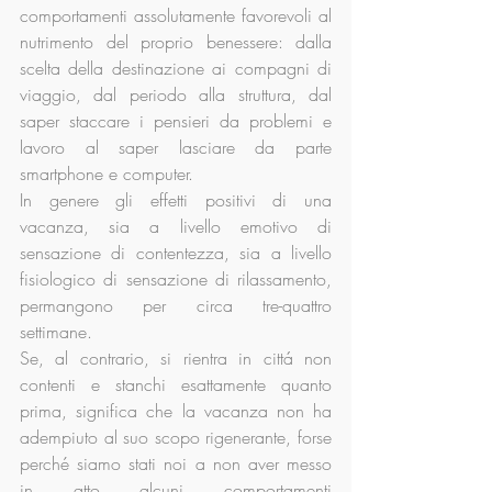
comportamenti assolutamente favorevoli al 
nutrimento del proprio benessere: dalla 
scelta della destinazione ai compagni di 
viaggio, dal periodo alla struttura, dal 
saper staccare i pensieri da problemi e 
lavoro al saper lasciare da parte 
smartphone e computer.  
In genere gli effetti positivi di una 
vacanza, sia a livello emotivo di 
sensazione di contentezza, sia a livello 
fisiologico di sensazione di rilassamento, 
permangono per circa tre-quattro 
settimane.
Se, al contrario, si rientra in cittá non 
contenti e stanchi esattamente quanto 
prima, significa che la vacanza non ha 
adempiuto al suo scopo rigenerante, forse 
perché siamo stati noi a non aver messo 
in atto alcuni comportamenti 