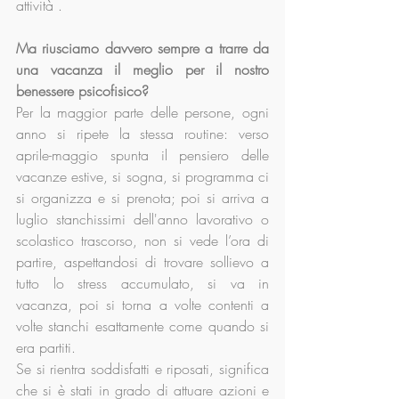
attività .
Ma riusciamo davvero sempre a trarre da 
una vacanza il meglio per il nostro 
benessere psicofisico?
Per la maggior parte delle persone, ogni 
anno si ripete la stessa routine: verso 
aprile-maggio spunta il pensiero delle 
vacanze estive, si sogna, si programma ci 
si organizza e si prenota; poi si arriva a 
luglio stanchissimi dell'anno lavorativo o 
scolastico trascorso, non si vede l’ora di 
partire, aspettandosi di trovare sollievo a 
tutto lo stress accumulato, si va in 
vacanza, poi si torna a volte contenti a 
volte stanchi esattamente come quando si 
era partiti.
Se si rientra soddisfatti e riposati, significa 
che si è stati in grado di attuare azioni e 