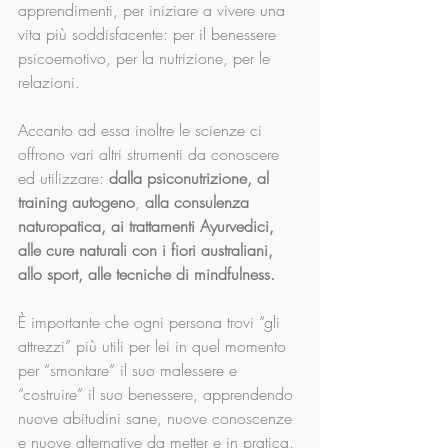
apprendimenti, per iniziare a vivere una 
vita più soddisfacente: per il benessere 
psicoemotivo, per la nutrizione, per le 
relazioni.
Accanto ad essa inoltre le scienze ci 
offrono vari altri strumenti da conoscere 
ed utilizzare: 
dalla psiconutrizione, al 
training autogeno
, 
alla consulenza 
naturopatica, ai trattamenti Ayurvedici, 
alle cure naturali con i fiori australiani, 
allo sport, alle tecniche di mindfulness.
È importante che ogni persona trovi “gli 
attrezzi” più utili per lei in quel momento 
per “smontare” il suo malessere e 
“costruire” il suo benessere, apprendendo 
nuove abitudini sane, nuove conoscenze 
e nuove alternative da metter e in pratica.