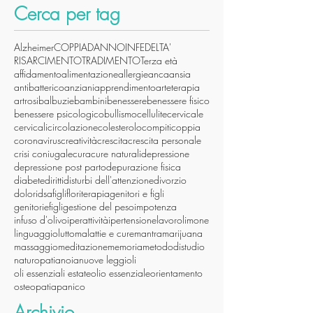
Cerca per tag
Alzheimer
COPPIA
DANNO
INFEDELTA'
RISARCIMENTO
TRADIMENTO
Terza età
affidamento
alimentazione
allergie
anca
ansia
antibatterico
anziani
apprendimento
arteterapia
artrosi
balbuzie
bambini
benessere
benessere fisico
benessere psicologico
bullismo
cellulite
cervicale
cervicali
circolazione
colesterolo
compiti
coppia
coronavirus
creatività
crescita
crescita personale
crisi coniugale
cura
cure naturali
depressione
depressione post parto
depurazione fisica
diabete
diritti
disturbi dell'attenzione
divorzio
dolori
dsa
figli
floriterapia
genitori e figli
genitoriefigli
gestione del peso
impotenza
infuso d'olivo
iperattività
ipertensione
lavoro
limone
linguaggio
lutto
malattie e cure
mantra
marijuana
massaggio
meditazione
memoria
metododistudio
naturopatia
noia
nuove leggi
oli
oli essenziali estate
olio essenziale
orientamento
osteopatia
panico
Archivio