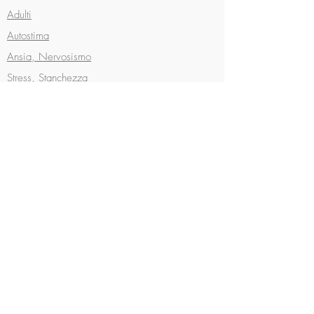
Adulti
Autostima
Ansia, Nervosismo
Stress, Stanchezza
Mobbing
Attacchi di panico
Fobie
Rabbia
Depressione
Depressione post-partum
Lutto, Dolore
Insoddisfazione, Malessere
Insonnia
Disturbi alimentari -
Benessere alimentare
Fame nervosa - emotiva