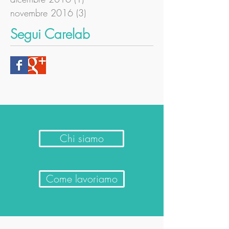
novembre 2016
(3)
3 post
Segui Carelab
Chi siamo
Come lavoriamo