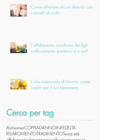
Come alleviare alcuni disturbi con i
cannelli di zolfo
L'affidamento condiviso dei figli:
collocamento paritario sì o no?
L'olio essenziale di limone: come
usarlo per il tuo benessere
Cerca per tag
Alzheimer
COPPIA
DANNO
INFEDELTA'
RISARCIMENTO
TRADIMENTO
Terza età
affidamento
alimentazione
allergie
anca
ansia