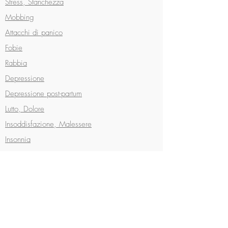
Stress, Stanchezza
Mobbing
Attacchi di panico
Fobie
Rabbia
Depressione
Depressione post-partum
Lutto, Dolore
Insoddisfazione, Malessere
Insonnia
Disturbi alimentari -
Benessere alimentare
Fame nervosa - emotiva
Dolori - Malesseri fisici e psicosomatici
Relazioni interpersonali
Genitori e Figli