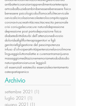
antibatterico
anziani
apprendimento
arteterapia
artrosi
balbuzie
bambini
benessere
benessere fisico
benessere psicologico
bullismo
cellulite
cervicale
cervicali
circolazione
colesterolo
compiti
coppia
coronavirus
creatività
crescita
crescita personale
crisi coniugale
cura
cure naturali
depressione
depressione post parto
depurazione fisica
diabete
diritti
disturbi dell'attenzione
divorzio
dolori
dsa
figli
floriterapia
genitori e figli
genitoriefigli
gestione del peso
impotenza
infuso d'olivo
iperattività
ipertensione
lavoro
limone
linguaggio
lutto
malattie e cure
mantra
marijuana
massaggio
meditazione
memoria
metododistudio
naturopatia
noia
nuove leggi
oli
oli essenziali estate
olio essenziale
orientamento
osteopatia
panico
Archivio
settembre 2021
(1)
1 post
luglio 2021
(1)
1 post
giugno 2021
(1)
1 post