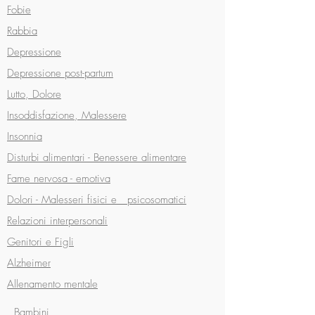
Fobie
Rabbia
Depressione
Depressione post-partum
Lutto, Dolore
Insoddisfazione, Malessere
Insonnia
Disturbi alimentari -
Benessere alimentare
Fame nervosa - emotiva
Dolori - Malesseri fisici e psicosomatici
Relazioni interpersonali
Genitori e Figli
Alzheimer
Allenamento mentale
Bambini