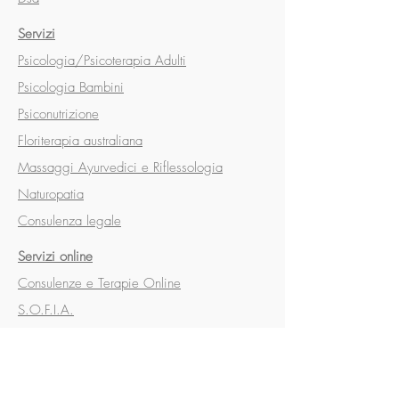
Servizi
Psicologia/Psicoterapia Adulti
Psicologia Bambini
Psiconutrizione
Floriterapia australiana
Massaggi Ayurvedici e Riflessologia
Naturopatia
Consulenza legale
Servizi online
Consulenze e Terapie Online
S.O.F.I.A.
Mindfulness
Psiconutrizione
Corsi