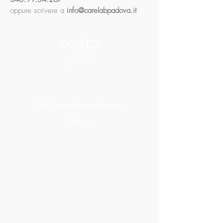
oppure scrivere a
info@carelabpadova.it
COSTO
gratuito
Via
Santa
Maria Assunta
Padova