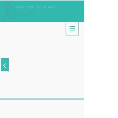
<
Strumenti pratici per
il benessere della
coppia