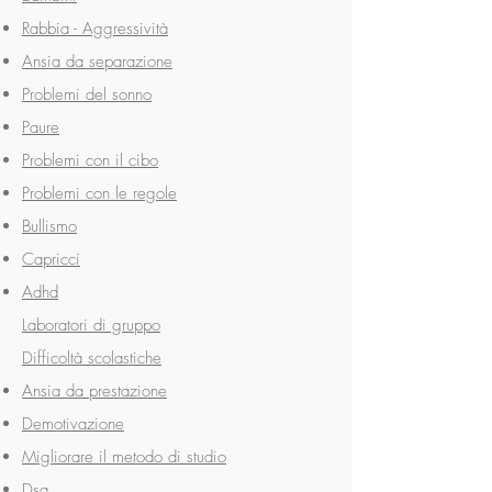
Rabbia - Aggressività
Ansia da separazione
Problemi del sonno
Paure
Problemi con il cibo
Problemi con le regole
Bullismo
Capricci
Adhd
Laboratori di gruppo
Difficoltà scolastiche
Ansia da prestazione
Demotivazione
Migliorare il metodo di studio
Dsa