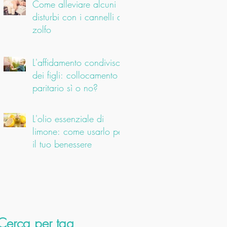
Come alleviare alcuni
disturbi con i cannelli di
zolfo
L'affidamento condiviso
dei figli: collocamento
paritario sì o no?
L'olio essenziale di
limone: come usarlo per
il tuo benessere
Cerca per tag