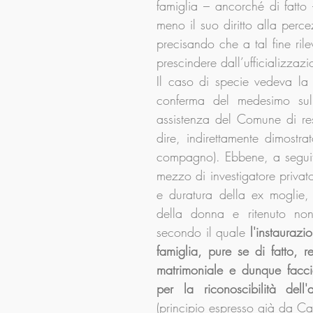
famiglia – ancorché di fatto 
meno il suo diritto alla perce
precisando che a tal fine rile
prescindere dall’ufficializza
Il caso di specie vedeva la
conferma del medesimo sull
assistenza del Comune di re
dire, indirettamente dimostrat
compagno). Ebbene, a seguito
mezzo di investigatore privato
e duratura della ex moglie, g
della donna e ritenuto non 
secondo il quale 
l'instauraz
famiglia, pure se di fatto, 
matrimoniale e dunque facci
(principio espresso già da