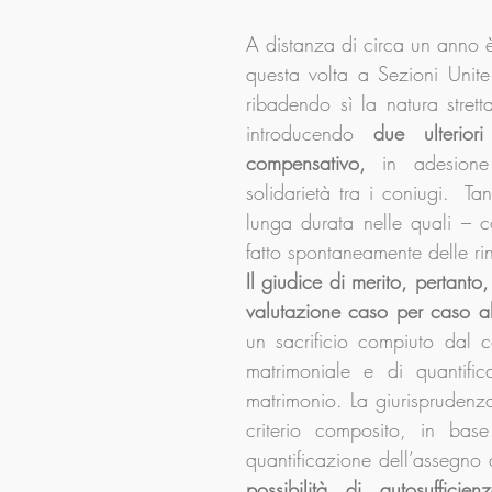
A distanza di circa un anno 
questa volta a Sezioni Unit
ribadendo sì la natura strett
introducendo
 due ulteriori
compensativo, 
in adesione
solidarietà tra i coniugi.  Ta
lunga durata nelle quali – 
fatto spontaneamente delle ri
Il giudice di merito, pertanto
valutazione caso per caso al
un sacrificio compiuto dal c
matrimoniale e di quantific
matrimonio. La giurisprudenza 
criterio composito, in base
quantificazione dell’assegno 
possibilità di autosuffici