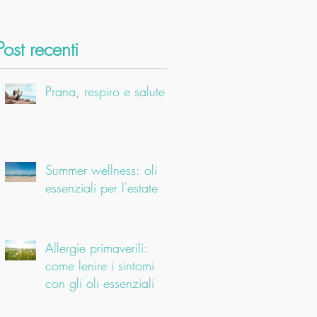
Post recenti
Prana, respiro e salute
Summer wellness: oli
essenziali per l'estate
Allergie primaverili:
come lenire i sintomi
con gli oli essenziali