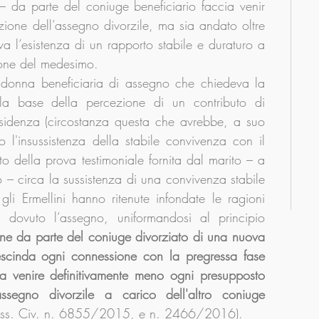
– da parte del coniuge beneficiario faccia venir 
zione dell’assegno divorzile, ma sia andato oltre 
va l’esistenza di un rapporto stabile e duraturo a 
zione del medesimo.
 donna beneficiaria di assegno che chiedeva la 
a base della percezione di un contributo di 
sidenza (circostanza questa che avrebbe, a suo 
o l'insussistenza della stabile convivenza con il 
 della prova testimoniale fornita dal marito – a 
 – circa la sussistenza di una convivenza stabile 
li Ermellini hanno ritenute infondate le ragioni 
dovuto l’assegno, uniformandosi al principio 
ione da parte del coniuge divorziato di una nuova 
rescinda ogni connessione con la pregressa fase 
a venire definitivamente meno ogni presupposto 
per la riconoscibilità dell'assegno divorzile a carico dell'altro coniuge 
 Cass. Civ. n. 6855/2015, e n. 2466/2016).