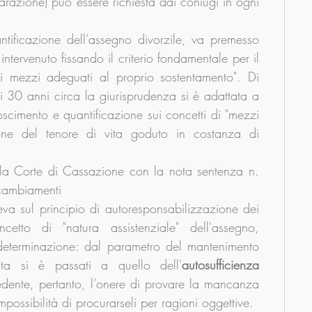
razione) può essere richiesta dai coniugi in ogni 
ntificazione dell’assegno divorzile, va premesso 
 intervenuto fissando il criterio fondamentale per il 
i mezzi adeguati al proprio sostentamento". Di 
 30 anni circa la giurisprudenza si è adattata a 
scimento e quantificazione sui concetti di "mezzi 
one del tenore di vita goduto in costanza di 
a Corte di Cassazione con la nota sentenza n. 
cambiamenti 
eva sul principio di autoresponsabilizzazione dei 
etto di "natura assistenziale" dell'assegno, 
i determinazione: dal parametro del mantenimento 
ita si è passati a quello dell'
autosufficienza 
edente, pertanto, l’onere di provare la mancanza 
mpossibilità di procurarseli per ragioni oggettive.