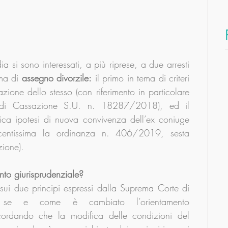
a si sono interessati, a più riprese, a due arresti 
ma di 
assegno divorzile:
 il primo in tema di criteri 
zione dello stesso (con riferimento in particolare 
 di Cassazione S.U. n. 18287/2018), ed il 
ica ipotesi di nuova convivenza dell’ex coniuge 
ecentissima la ordinanza n. 406/2019, sesta 
zione).
to giurisprudenziale?
i due principi espressi dalla Suprema Corte di 
se e come è cambiato l’orientamento 
icordando che la modifica delle condizioni del 