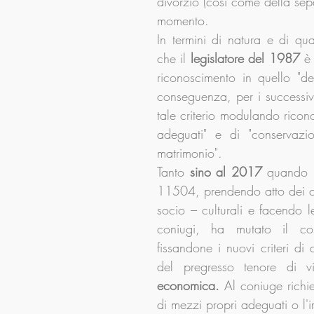
divorzio (così come della sepa
momento.
In termini di natura e di qua
che il 
legislatore del 1987
 è
riconoscimento in quello "de
conseguenza, per i successivi
tale criterio modulando ricono
adeguati" e di "conservazi
matrimonio".
Tanto 
sino al 2017
 quando l
11504, prendendo atto dei 
socio – culturali e facendo l
coniugi, ha mutato il conc
fissandone i nuovi criteri d
del pregresso tenore di v
economica. 
Al coniuge richi
di mezzi propri adeguati o l'i