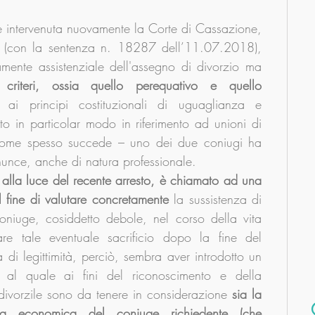
è intervenuta nuovamente la Corte di Cassazione, 
e (con la sentenza n. 18287 dell’11.07.2018), 
amente assistenziale dell'assegno di divorzio ma 
 criteri, ossia quello perequativo e quello 
 ai principi costituzionali di uguaglianza e 
nto in particolar modo in riferimento ad unioni di 
come spesso succede – uno dei due coniugi ha 
nunce, anche di natura professionale.
, alla luce del recente arresto, è chiamato ad una 
 fine di valutare concretamente 
la sussistenza di 
oniuge, cosiddetto debole, nel corso della vita 
are tale eventuale sacrificio dopo la fine del 
di legittimità, perciò, sembra aver introdotto un 
 al quale ai fini del riconoscimento e della 
divorzile sono da tenere in considerazione 
sia la 
enza economica del coniuge richiedente (che 