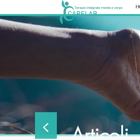
H
<
Articoli