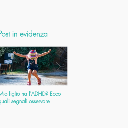
Post in evidenza
Mio figlio ha l'ADHD? Ecco
Dolori cervicali: come
quali segnali osservare
l’Ayurveda ti aiuta a risolve
problema. E a farti scoprir
altri mille b