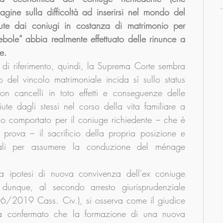
gine sulla difficoltà ad inserirsi nel mondo del 
iute dai coniugi in costanza di matrimonio per 
ebole” abbia realmente effettuato delle rinunce a 
e.
di riferimento, quindi, la Suprema Corte sembra 
 del vincolo matrimoniale incida sì sullo status 
n cancelli in toto effetti e conseguenze delle 
ute dagli stessi nel corso della vita familiare a 
no comportato per il coniuge richiedente – che è 
 prova – il sacrificio della propria posizione e 
onali per assumere la conduzione del ménage 
ca ipotesi di nuova convivenza dell’ex coniuge 
dunque, al secondo arresto giurisprudenziale 
6/2019 Cass. Civ.), si osserva come il giudice 
ia confermato che la formazione di una nuova 